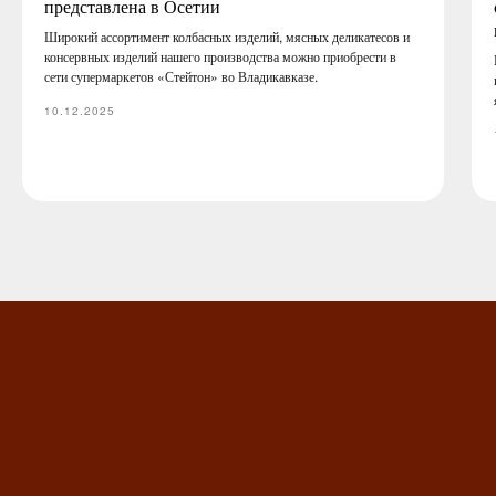
представлена в Осетии
Широкий ассортимент колбасных изделий, мясных деликатесов и
консервных изделий нашего производства можно приобрести в
сети супермаркетов «Стейтон» во Владикавказе.
10.12.2025
МЯСНЫЕ ИЗДЕЛИЯ
И КОЛБАСЫ