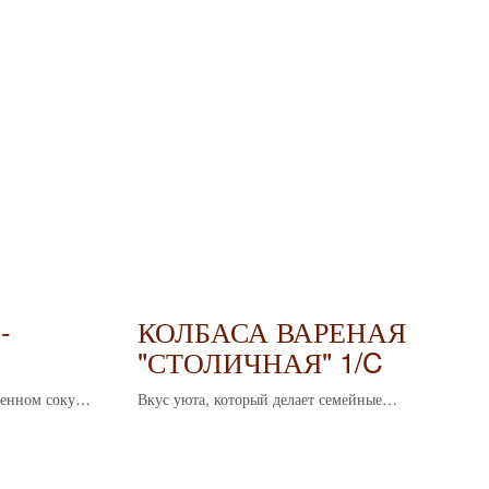
-
КОЛБАСА ВАРЕНАЯ
"СТОЛИЧНАЯ" 1/C
 ГР
венном соку,
Вкус уюта, который делает семейные
трапезы ещё приятнее. В составе конское
мясо, говядина и специи.