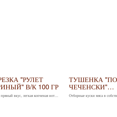
ЕЗКА "РУЛЕТ
ТУШЕНКА "ПО
ИНЫЙ" В/К 100 ГР
ЧЕЧЕНСКИ"
(ГОВЯЖЬЯ) 325
 пряный вкус, легкая копченая нотка
Отборные куски мяса в собст
я текстура. Идеален для
готовые к употреблению.
овления закусок.