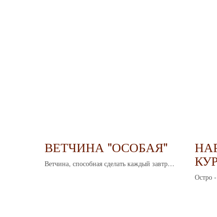
ВЕТЧИНА "ОСОБАЯ"
НАР
КУР
Ветчина, способная сделать каждый завтрак
и перекус особенным. Приятная текстура и
Остро -
выразительный вкус в каждом ломтике.
и мягка
пригот