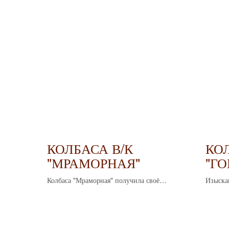
КОЛБАСА В/К
КО
"МРАМОРНАЯ"
"ГО
Колбаса "Мраморная" получила своё
Изыска
название благодаря выразительному
и уник
рисунку на срезе: розовые мясные волокна
в сочетании с белыми вкраплениями