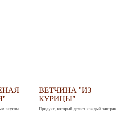
ЕНАЯ
ВЕТЧИНА "ИЗ
Я"
КУРИЦЫ"
ым вкусом и
Продукт, который делает каждый завтрак и
 тех, кто
перекус особенным. Нежный вкус, удобная
 вкус.
нарезка, легкость в употреблении.