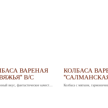
ЛБАСА ВАРЕНАЯ
КОЛБАСА ВАР
ВЯЖЬЯ" В/С
"САЛМАНСКА
нный вкус, фантастическое качество
Колбаса с мягким, гармоничн
альный состав специй
нежной структурой. Выбор для
ценит простоту и натуральный