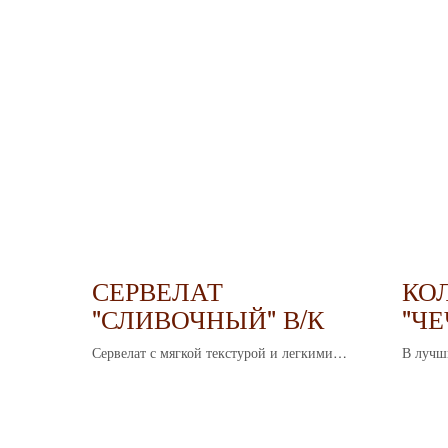
СЕРВЕЛАТ
КО
"СЛИВОЧНЫЙ" В/К
"Ч
ГОВ
Сервелат с мягкой текстурой и легкими
В лучш
сливочными нотками, создающий
Чистый
гармоничное сочетание вкуса и аромата.
бережн
неповт