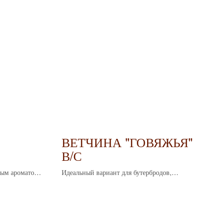
ВЕТЧИНА "ГОВЯЖЬЯ"
В/С
ным ароматом
Идеальный вариант для бутербродов,
алансом
изысканных блюд и легких салатов.
ревание и
Классический вкус, который гармонично
ает его вкус
сочетается с любыми блюдами.