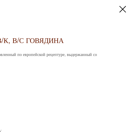
/К, В/С ГОВЯДИНА
овленный по европейской рецептуре, выдержанный со
: